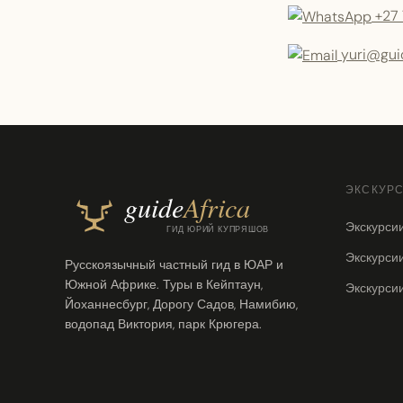
+27 
yuri@guid
ЭКСКУР
Экскурси
Экскурси
Русскоязычный частный гид в ЮАР и
Южной Африке. Туры в Кейптаун,
Экскурси
Йоханнесбург, Дорогу Садов, Намибию,
водопад Виктория, парк Крюгера.