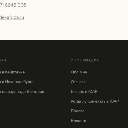
71 6645 008
e-africa.ru
СИИ
ИНФОРМАЦИЯ
и в Кейптауне
Обо мне
и в Йоханнесбурге
Отзывы
и на водопаде Виктория
Бизнес в ЮАР
Когда лучше ехать в ЮАР
Пресса
Новости