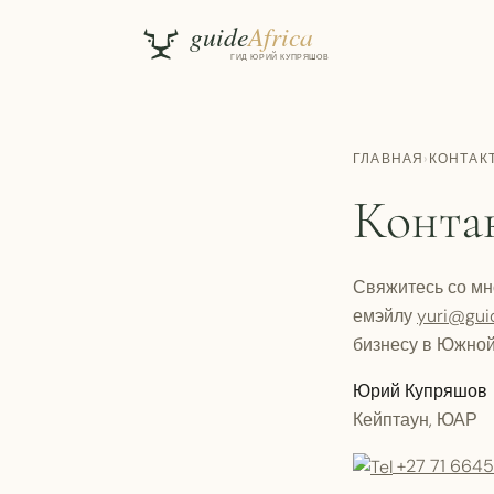
ГЛАВНАЯ
›
КОНТАК
Конта
Свяжитесь со мно
емэйлу
yuri@guid
бизнесу в Южно
Юрий Купряшов
Кейптаун, ЮАР
+27 71 664