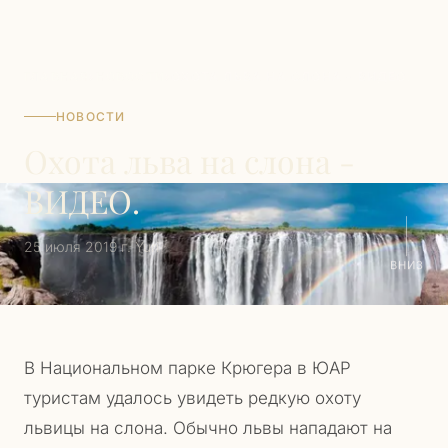
ГЛАВНАЯ
›
НОВОСТИ
›
ОХОТА ЛЬВА НА СЛОНА - ВИДЕО.
НОВОСТИ
Охота льва на слона -
ВИДЕО.
25 июля 2019 г.
·
Yuri
ВНИЗ
В Национальном парке Крюгера в ЮАР
туристам удалось увидеть редкую охоту
львицы на слона. Обычно львы нападают на