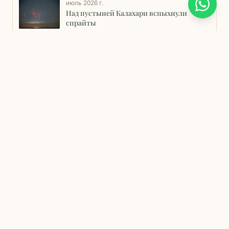
июль 2026 г.
Над пустыней Калахари вспыхнули
спрайты
Русскоязычный частный гид в ЮАР и
Южной Африке. Туры в Кейптаун,
Йоханнесбург, Дорогу Садов,
Намибию, водопад Виктория, парк
Крюгера.
ЭКСКУРСИИ